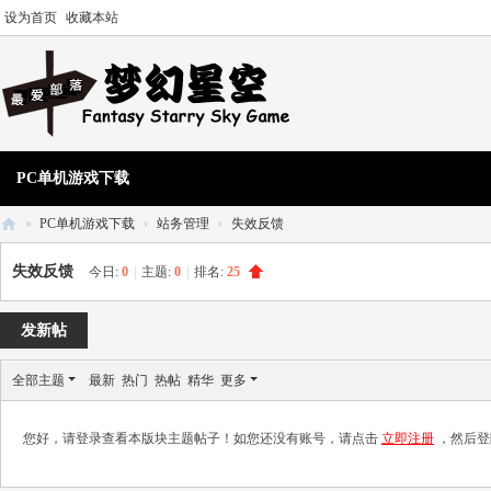
设为首页
收藏本站
PC单机游戏下载
»
PC单机游戏下载
›
站务管理
›
失效反馈
梦
失效反馈
今日:
0
|
主题:
0
|
排名:
25
幻
星
发新帖
空
全部主题
最新
热门
热帖
精华
更多
单
机
您好，请登录查看本版块主题帖子！如您还没有账号，请点击
立即注册
，然后登
游
戏