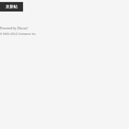
下
发新帖
载
Powered by Discuz!
© 2001-2013 Comsenz Inc.