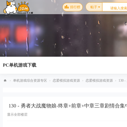
排行榜
帖子
PC单机游戏下载
›
单机游戏综合资源专区
›
恋爱模拟游戏资源
›
恋爱模拟游戏资源
›
130
梦
幻
130 - 勇者大战魔物娘-终章+前章+中章三章剧情
星
空
显示全部楼层
单