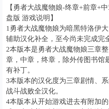
【勇者大战魔物娘-终章+前章+
p) P( T" v6 a% Y- ^5 ?
盘版 游戏说明】
1勇者大战魔物娘为暗黑特洛伊大
辅助汉化补全，至今尚未完成完
2本版本是勇者大战魔物娘三章整
章，中章，终章，除外传图书馆
$ }9 W% v% V2 ]7 L8 B
有补丁。
3本版本的汉化度为三章剧情、
1 R8 r# z. `) e- G0 i3 S
战斗战败全汉化。
4本版本从开始游戏进去有附加