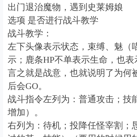
& v1 G' ?
出门退治魔物，遇到史莱姆娘
8 Y2 g2 v7 M, x
选项 是否进行战斗教学
8 X1 K2 {. X3 {( T" B
战斗教学：
左下头像表示状态，束缚、魅（
示；鹿条HP不单表示生命，也
言之就是战意，也就说明了为何
后会GO。
战斗指令左列为：普通攻击；技
增加）。
右列为：待机；投降任怪宰割；