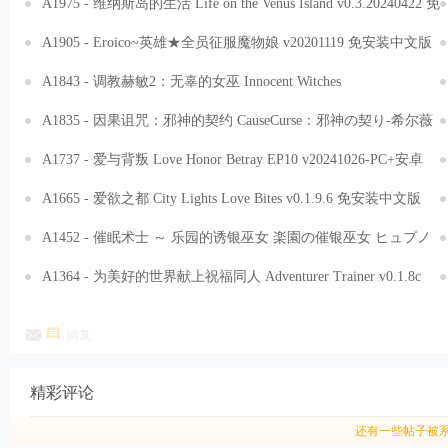
版[1.88GB]
A1975 - 维纳斯岛的生活 Life on the Venus Island v0.3.20240422 免
安装AI汉化步兵版[2.09GB]
A1905 - Eroico~英雄★全员征服魔物娘 v20201119 免安装中文版
[111MB]
A1843 - 调教赫敏2：无辜的女巫 Innocent Witches
v0.11.2.beta.Fix3.20250105 PC+安卓 免安装中文版[4.12GB]
A1835 - 因果诅咒：邪神的契约 CauseCurse：邪神の契り-希尔薇
v1.0.0.20250113 免安装中文云翻版[1.97GB]
A1737 - 爱与背叛 Love Honor Betray EP10 v20241026-PC+安卓
免安装中文版[2.6GB]
A1665 - 爱欲之都 City Lights Love Bites v0.1.9.6 免安装中文版
[5.44GB]
A1452 - 催眠术士 ～ 乐园的诱银巫女 楽園の催银巫女 ヒュプノ
シスレイム Hypnosis Reimu V1.13 免安装中文版[689MB]
A1364 - 为美好的世界献上祝福同人 Adventurer Trainer v0.1.8c
[PC+安卓] 免安装中文汉化版[3.18GB]
回复
精彩评论
还有一些帖子被