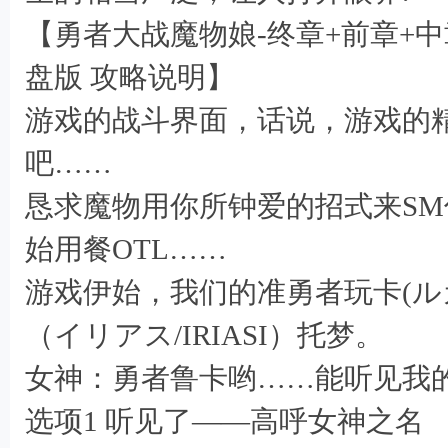
【勇者大战魔物娘-终章+前章+
# t6 }: R4 e/ W. e. ~
盘版 攻略说明】
游戏的战斗界面，话说，游戏的精
吧……
恳求魔物用你所钟爱的招式来S
始用餐OTL……
游戏伊始，我们的准勇者玩卡(ルカ
8 c5 E8 H# ]1 
（イリアス/IRIASI）托梦。
女神：勇者鲁卡哟……能听见我
选项1 听见了——高呼女神之名