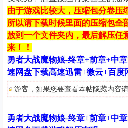
由于游戏比较大，压缩包分卷压
所以请下载时候里面的压缩包全
放到一个文件夹内，最后解压任
来！！
勇者大战魔物娘-终章+前章+中
速网盘下载高速迅雷+微云+百度
游客，如果您要查看本帖隐藏内容
' `) q1 j) }. ?/ M
勇者大战魔物娘-终章+前章+中
) i) m7 p d7 ]' Y'