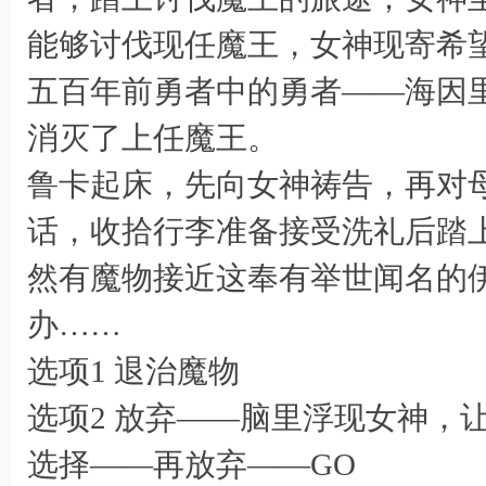
能够讨伐现任魔王，女神现寄希
五百年前勇者中的勇者——海因里希
消灭了上任魔王。
鲁卡起床，先向女神祷告，再对
话，收拾行李准备接受洗礼后踏
然有魔物接近这奉有举世闻名的
% ?( P+ K+ Y/ r; ^: P" |' Q
办……
2 Y. b# B8 J6 J4 } h% w* ?
选项1 退治魔物
选项2 放弃——脑里浮现女神，
选择——再放弃——GO