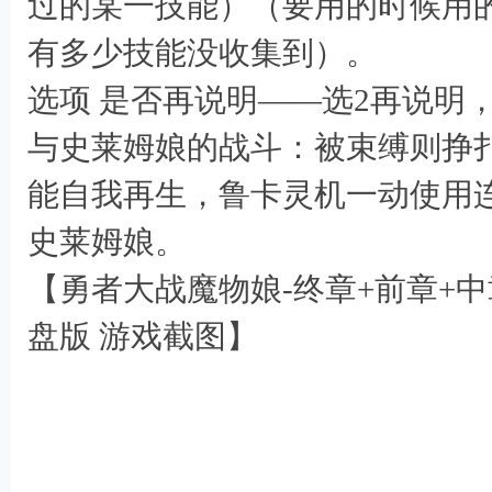
过的某一技能）（要用的时候用
9 D7 o. z; k& Z+ {; i3 
有多少技能没收集到）。
选项 是否再说明——选2再说明
与史莱姆娘的战斗：被束缚则挣
能自我再生，鲁卡灵机一动使用
3 Y* B$ N: e7 Y* E+ h
史莱姆娘。
【勇者大战魔物娘-终章+前章+
1 z$ M+ ^2 Z5 e
盘版 游戏截图】
) j4 M# C0 Y+ S# ~. @% v7 S2 _ Y9 @
/ V* S/ G k! l6 P) k4 u