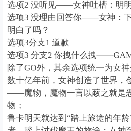
选项2 没听见——女神吐槽：明
选项3 没理由回答你——女神：
明白了吗？
* y% b0 d6 |8 n% s, i
选项3分支1 道歉
选项3 分支2 你拽什么拽——GAM
除了GO外，其余选项统一为女
数十亿年前，女神创造了世界，
——魔物，魔物一言以蔽之就是
物；
鲁卡明天就达到“踏上旅途的年龄
者，踏上讨伐魔王的旅途；女神