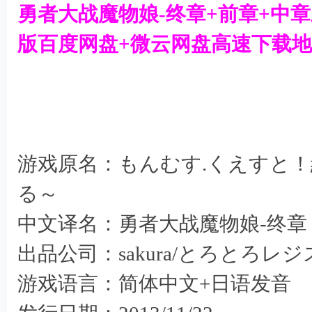
机
勇者大战魔物娘-终章+前章+中
游
版百度网盘+微云网盘高速下载
戏
下
载
8 N% H _1 e# q. P$ t/ A. V* S/ t
游戏原名：もんむす.くえすと！
4 Q- J7 n, _, d- g e
る～
中文译名：勇者大战魔物娘-终章
出品公司：sakura/とろとろレ
$ ~, _:
游戏语言：简体中文+日语发音