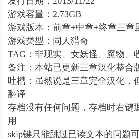
发行日期：2013/11/22
6 V7 M, M+ ]/ `" x
游戏容量：2.73GB
游戏版本：前章+中章+终章三章
- o- s& q* B: `8 Q2 c" n7 V" D# b
游戏类型：同人猎奇
TAG：非现实、女妖怪、魔物、
备注：本站已更新三章汉化整合
吐槽：虽然说是三章完全汉化，
翻译
存档没有任何问题，存档时右键
用
skip键只能跳过已读文本的问