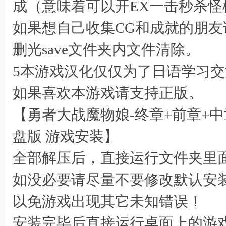
成（意味着可以开EX一击秒杀
如果想自己收集CG和成就的朋友
* U- e% \: {
删光save文件夹内文件清除。
5本游戏汉化仅仅为了日语学习交
如果喜欢本游戏请支持正版。
【勇者大战魔物娘-终章+前章+
# _5 d! ], d5 T) z) L! Q
盘版 游戏安装】
全部解压后，直接运行文件夹里面的 S
如没必要请尽量不要修改默认安装目录
以免游戏出现其它未知错误！
安装完毕后直接运行桌面上的游